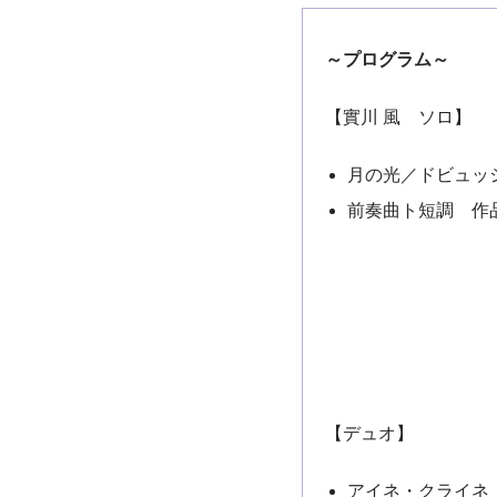
～プログラム～
【實川 風 ソロ】
月の光／ドビュッ
前奏曲ト短調 作品
【デュオ】
アイネ・クライネ