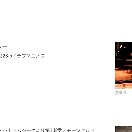
シー
23-5／ラフマニノフ
實川 風
・ハナトムジークより第1楽章／モーツァルト