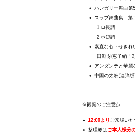
ハンガリー舞曲第
スラブ舞曲集 第
1.ロ長調
2.ホ短調
素直な心・せきれ
田淵 紗恵子編「
アンダンテと華麗
中国の太鼓(連弾版
※観覧のご注意点
12:00より
ご来場いた
整理券は
ご本人様分