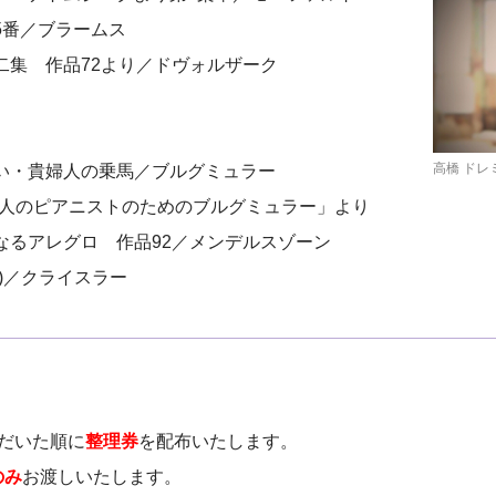
5番／ブラームス
二集 作品72より／ドヴォルザーク
高橋 ドレ
い・貴婦人の乗馬／ブルグミュラー
2人のピアニストのためのブルグミュラー」より
なるアレグロ 作品92／メンデルスゾーン
)／クライスラー
だいた順に
整理券
を配布いたします。
のみ
お渡しいたします。