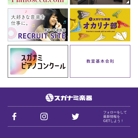
フォローをして
最新情報を
GETしよう！