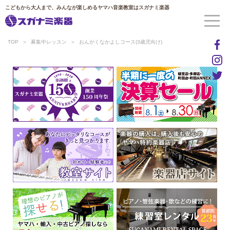
こどもから大人まで、みんなが楽しめるヤマハ音楽教室はスガナミ楽器
TOP
募集中レッスン
おんがくなかよしコース(3歳児向け)