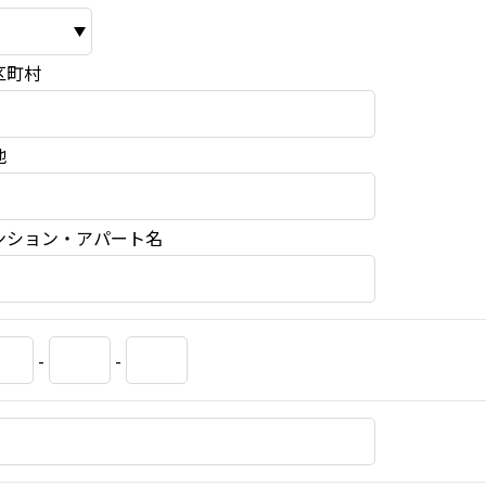
区町村
地
ンション・アパート名
-
-