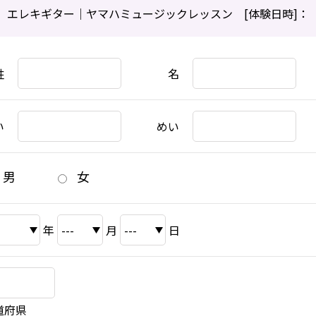
エレキギター｜ヤマハミュージックレッスン [体験日時]：
姓
名
い
めい
男
女
年
月
日
道府県