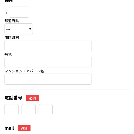
〒
都道府県
市区町村
番地
マンション・アパート名
電話番号
必須
-
-
mail
必須