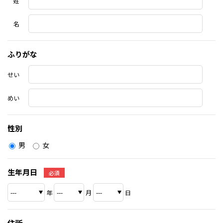
姓
名
ふりがな
せい
めい
性別
男
女
生年月日
必須
年
月
日
住所