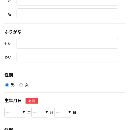
姓
名
ふりがな
せい
めい
性別
男
女
生年月日
必須
年
月
日
住所