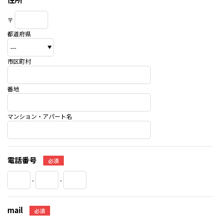
〒
都道府県
市区町村
番地
マンション・アパート名
電話番号
必須
-
-
mail
必須