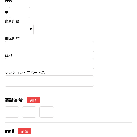
〒
都道府県
市区町村
番地
マンション・アパート名
電話番号
必須
-
-
mail
必須