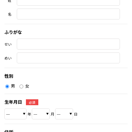
姓
名
ふりがな
せい
めい
性別
男
女
生年月日
必須
年
月
日
住所