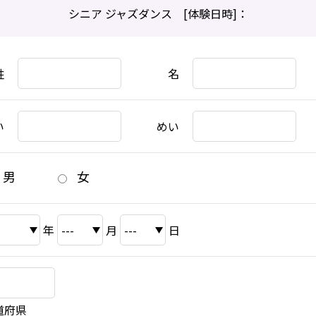
シニア ジャズダンス [体験日時]：
姓
名
い
めい
男
女
年
月
日
道府県