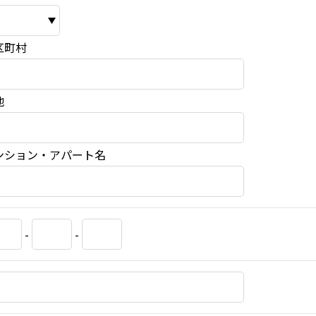
区町村
地
ンション・アパート名
-
-