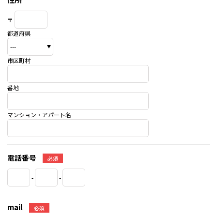
〒
都道府県
市区町村
番地
マンション・アパート名
電話番号
必須
-
-
mail
必須