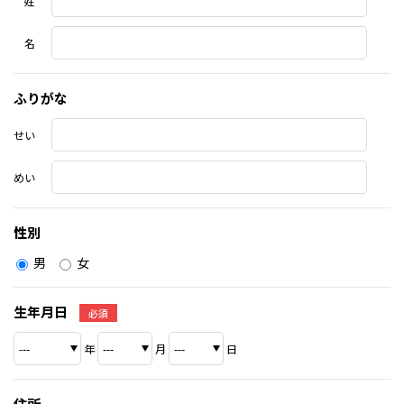
姓
名
ふりがな
せい
めい
性別
男
女
生年月日
必須
年
月
日
住所