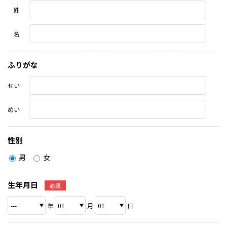
姓
名
ふりがな
せい
めい
性別
男
女
生年月日
必須
年
月
日