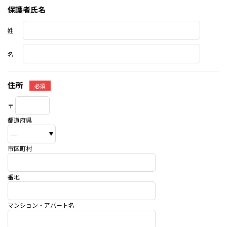
保護者氏名
姓
名
住所
必須
〒
都道府県
市区町村
番地
マンション・アパート名