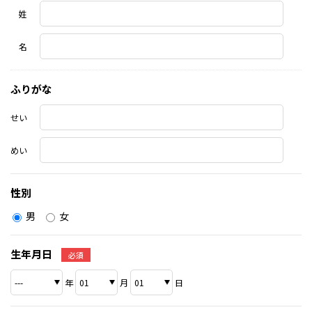
姓
名
ふりがな
せい
めい
性別
男
女
生年月日
必須
年
月
日