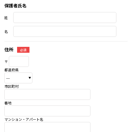
保護者氏名
姓
名
住所
必須
〒
都道府県
市区町村
番地
マンション・アパート名