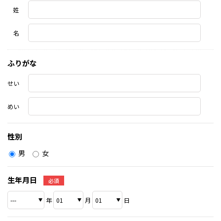
姓
名
ふりがな
せい
めい
性別
男
女
生年月日
必須
年
月
日