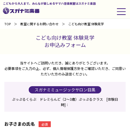
こどもから大人まで、みんなが楽しめるヤマハ音楽教室はスガナミ楽器
TOP
教室に関するお問い合わせ
こども向け教室 体験見学
こども向け教室 体験見学
お申込みフォーム
当サイトへご訪問いただき、誠にありがとうございます。
必要事項をご入力の上、必ず、個人情報保護方針をご確認いただき、ご同意い
ただいた方のみ送信ください。
スガナミミュージックサロン目黒
ぷっぷるくらぶ ドレミらんど（2～3歳）ぷっぷるクラス [体験日
時]：
お子さまの氏名
必須