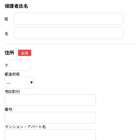
保護者氏名
姓
名
住所
必須
〒
都道府県
市区町村
番地
マンション・アパート名