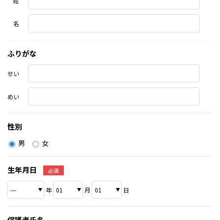
姓
名
ふりがな
せい
めい
性別
男
女
生年月日
必須
年
月
日
保護者氏名