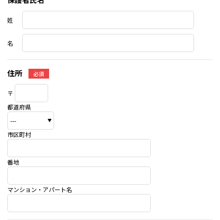
姓
名
住所
必須
〒
都道府県
市区町村
番地
マンション・アパート名