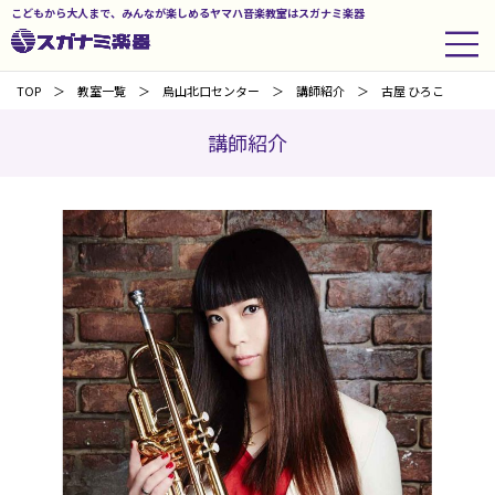
こどもから大人まで、みんなが楽しめるヤマハ音楽教室はスガナミ楽器
TOP
教室一覧
烏山北口センター
講師紹介
古屋 ひろこ
講師紹介