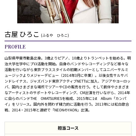
古屋 ひろこ
(ふるや ひろこ)
PROFILE
山梨県甲斐市敷島出身。3歳よりピアノ、10歳よりトランペットを始める。明
治大学在学中にプロ活動を開始。自身のバンドやレコーディングなど様々な
活動を行いながら東京ブラススタイルの初期メンバーとしてユニバーサルミ
ュージックよりメジャーデビュー（2014年3月に卒業）。以後女性サルサバ
ンドレイナス、ジャズバンド東京アクティブNETTsに加入、アジアやヨーロッ
パ、国内さまざまな場所でツアーやCDの販売を行う。そして劇伴やさまざま
なアーティストのサポートやレコーディング、CM出演を行いながら、2014年
に自らのバンドTHE OMATSURIESを結成、2015年に1st Album「カンパ
イ」をリリース。国内外を問わず精力的に活動を行う。2013年には紅白歌合
戦、2014・2015年と連続で「NEONのYAON」出演。
担当コース