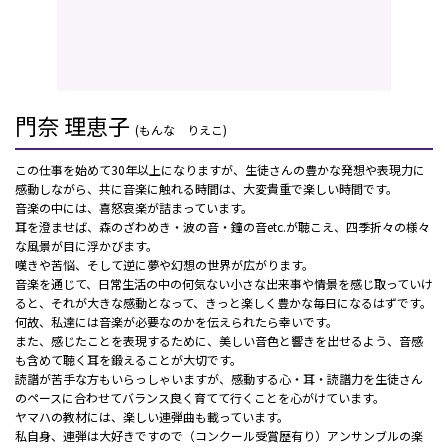
門奈 理恵子
(もんな りえこ)
この仕事を始めて30年以上になりますが、生徒さんの豊かな発想や表現力に
感動しながら、共に音楽に触れる時間は、大変貴重で楽しい時間です。
音楽の中には、喜怒哀楽が詰まっています。
耳を澄ませば、森のざわめき・波の音・鐘の音etc.が聴こえ、四季折々の様々
な風景が目に浮かびます。
嘆きや苦悩、そして逆に夢や幻想の世界が広がります。
音楽を通じて、日常生活の中の何気ない小さな出来事や情景を感じ取っていけ
ると、それが大きな感動となって、きっと楽しく豊かな毎日になるはずです。
何故、私達には音楽が必要なのかを伝えられたら幸いです。
また、感じたことを表現するために、美しい音色と響きを出せるよう、音感
も含めて聴く耳を鍛えることが大切です。
読譜が苦手な方もいらっしゃいますが、感動する心・耳・読譜力を生徒さん
のペースに合わせてバランス良く育てて行くことを心がけています。
ヤマハの教材には、楽しい連弾曲も載っています。
私自身、連弾は大好きですので（コンクール受賞歴有り）アンサンブルの楽