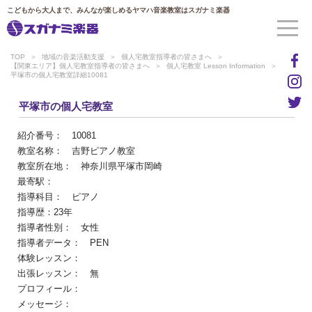
こどもから大人まで、みんなが楽しめるヤマハ音楽教室はスガナミ楽器
TOP
地域の音楽活動支援
個人宅教室指導者の皆さまへ
【関東エリア】個人宅教室指導者の皆さまへ
個人宅教室 Lesson Information
平塚市の個人宅教室詳細10081
平塚市の個人宅教室
紹介番号： 10081
教室名称： 吉野ピアノ教室
教室所在地： 神奈川県平塚市岡崎
最寄駅：
指導科目： ピアノ
指導歴：23年
指導者性別： 女性
指導者データ： PEN
体験レッスン：
出張レッスン： 無
プロフィール：
メッセージ：