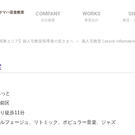
ヤマハ音楽教室
COMPANY
WORKS
S
会社概要
事業紹介
教室・
関東エリア】個人宅教室指導者の皆さまへ
個人宅教室 Lesson Informatio
室
れっと
前区
り徒歩11分
ルフェージュ、リトミック、ポピュラー音楽、ジャズ