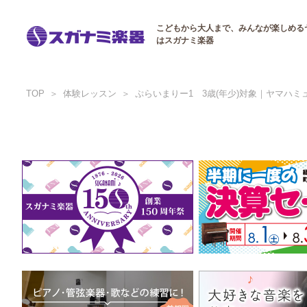
こどもから大人まで、みんなが楽しめる
はスガナミ楽器
TOP
体験レッスン
ぷらいまりー1 3歳(年少)対象｜ヤマハ