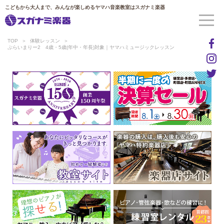
こどもから大人まで、みんなが楽しめるヤマハ音楽教室はスガナミ楽器
TOP
体験レッスン
ぷらいまりー2 4歳・5歳(年中・年長)対象｜ヤマハミュージックレッスン