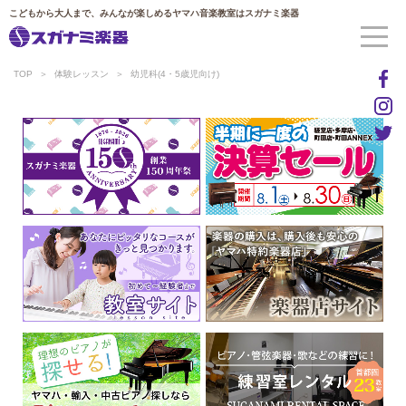
こどもから大人まで、みんなが楽しめるヤマハ音楽教室はスガナミ楽器
TOP
体験レッスン
幼児科(4・5歳児向け)