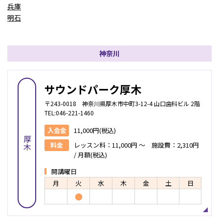
兵庫
明石
神奈川
サウンドパーク厚木
〒243-0018 神奈川県厚木市中町3-12-4 山口歯科ビル 2階
TEL:046-221-1460
入会金
11,000円(税込)
厚木
料金
レッスン料：11,000円 ～ 施設費：2,310円
/ 月額(税込)
開講曜日
月
火
水
木
金
土
日
●