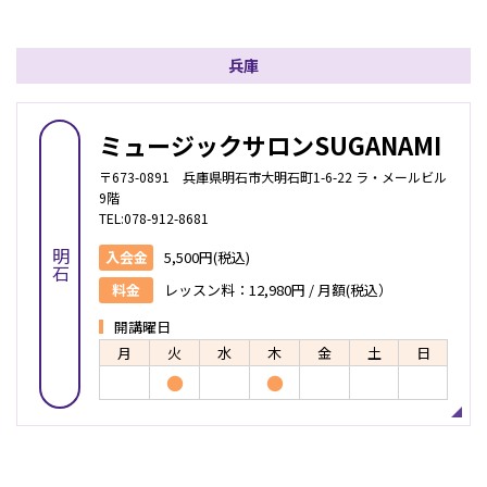
兵庫
ミュージックサロンSUGANAMI
〒673-0891 兵庫県明石市大明石町1-6-22 ラ・メールビル
9階
TEL:078-912-8681
明石
入会金
5,500円(税込)
料金
レッスン料：12,980円 / 月額(税込）
開講曜日
月
火
水
木
金
土
日
●
●