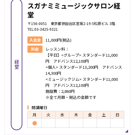
スガナミミュージックサロン経
堂
〒156-0051 東京都世田谷区宮坂2-19-5松原ビル 3階
TEL:03-3425-9321
入会金
11,000円(税込)
料金
レッスン料：
【平日】<グループ> スタンダード11,000
円 アドバンス12,100円
経堂
<個人> スタンダード13,200円 アドバンス
14,300円
<ミュージックジム> スタンダード11,000
円 アドバンス12,100円
施設費：2,860円
※全て月額・税込の金額です
開講曜日
月
火
水
木
金
土
日
●