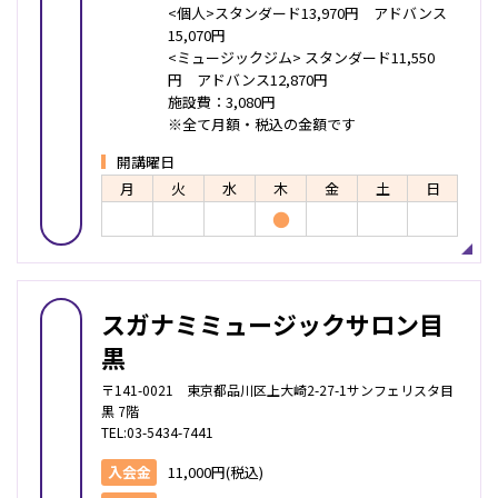
<個人>スタンダード13,970円 アドバンス
15,070円
<ミュージックジム> スタンダード11,550
円 アドバンス12,870円
施設費：3,080円
※全て月額・税込の金額です
開講曜日
月
火
水
木
金
土
日
●
スガナミミュージックサロン目
黒
〒141-0021 東京都品川区上大崎2-27-1サンフェリスタ目
黒 7階
TEL:03-5434-7441
入会金
11,000円(税込)