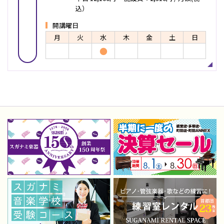
込）
開講曜日
月
火
水
木
金
土
日
●