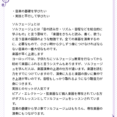
・音楽の基礎を学びたい
・実技と平行して学びたい
ソルフェージュとは
ソルフェージュとは「音の読み方・リズム・音程などを総合的に
学ぶもの」と言う意味で、「楽譜をきちんと読み、書く、歌う」
と言う音楽の国語のような勉強です。全ての楽器を演奏するの
に、必要なもので、小さい時から少しずつ身につけなければなら
ない音楽の一番大切なものです。
楽器が早く上達します
ヨーロッパでは、子供たちにソルフェージュ教育を行なってから
初めて楽器にふれると言うシステムもありますが、ソルフェージ
ュを学んだ人は、楽器演奏の上達の仕方が違います。楽譜を読む
力をすでにつけていますので、演奏に入ると楽器の扱いに集中で
き上達が早いのです。音程もしっかり取れるようになり聴音力が
身につきます。
実技とのセットが人気です
ピアノ・エレクトーン・弦楽器など個人楽器を専攻されている方
がダブルレッスンとしてソルフェージュをレッスンされていま
す。
音楽の基礎から学ぶ事でソルフェージュはもちろん、専攻楽器の
演奏にもつながります。