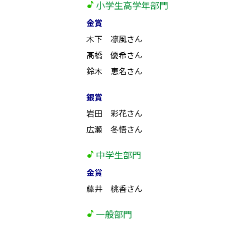
小学生高学年部門
金賞
木下 凛風さん
髙橋 優希さん
鈴木 恵名さん
銀賞
岩田 彩花さん
広瀬 冬悟さん
中学生部門
金賞
藤井 桃香さん
一般部門