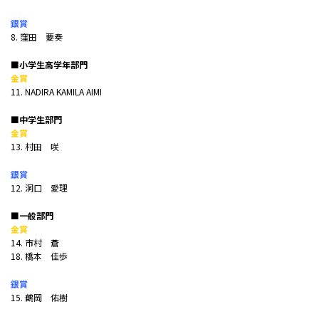
銀賞
8. 窪田 要奏
■小学生高学年部門
金賞
11. NADIRA KAMILA AIMI
■中学生部門
金賞
13. 村田 咲
銀賞
12. 洞口 愛理
■一般部門
金賞
14. 市村 蒼
18. 橋本 佳歩
銀賞
15. 鶴岡 佑樹