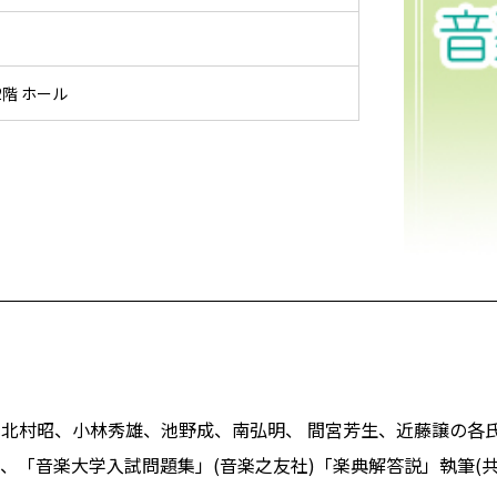
階 ホール
北村昭、小林秀雄、池野成、南弘明、 間宮芳生、近藤譲の各氏
)、「音楽大学入試問題集」(音楽之友社)「楽典解答説」執筆(共