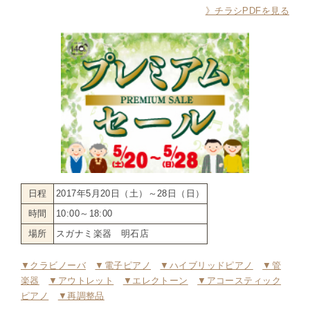
》チラシPDFを見る
日程
2017年5月20日（土）～28日（日）
時間
10:00～18:00
場所
スガナミ楽器 明石店
▼クラビノーバ
▼電子ピアノ
▼ハイブリッドピアノ
▼管
楽器
▼アウトレット
▼エレクトーン
▼アコースティック
ピアノ
▼再調整品