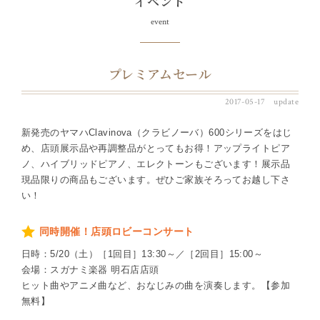
イベント
event
プレミアムセール
2017-05-17 update
新発売のヤマハClavinova（クラビノーバ）600シリーズをはじ
め、店頭展示品や再調整品がとってもお得！アップライトピア
ノ、ハイブリッドピアノ、エレクトーンもございます！展示品
現品限りの商品もございます。ぜひご家族そろってお越し下さ
い！
同時開催！店頭ロビーコンサート
日時：5/20（土）［1回目］13:30～／［2回目］15:00～
会場：スガナミ楽器 明石店店頭
ヒット曲やアニメ曲など、おなじみの曲を演奏します。【参加
無料】