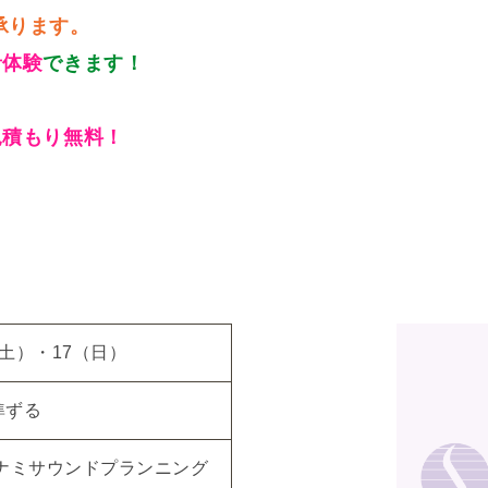
承ります。
音体験
できます！
見積もり無料！
6（土）・17（日）
準ずる
ガナミサウンドプランニング