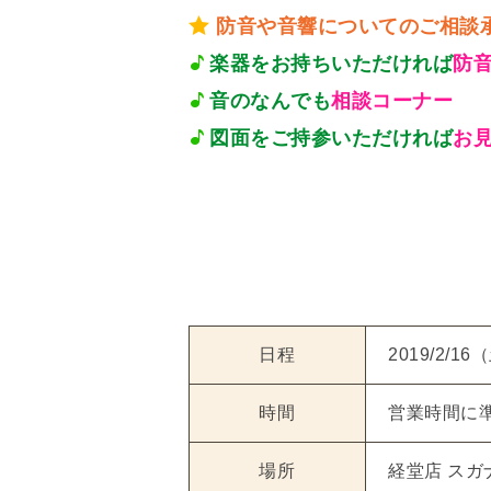
防音や音響についてのご相談
楽器をお持ちいただければ
防
音のなんでも
相談コーナー
図面をご持参いただければ
お
日程
2019/2/1
時間
営業時間に
場所
経堂店 ス