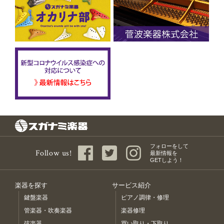
フォローをして
Follow us!
最新情報を
GETしよう！
楽器を探す
サービス紹介
鍵盤楽器
ピアノ調律・修理
管楽器・吹奏楽器
楽器修理
弦楽器
買い取り・下取り