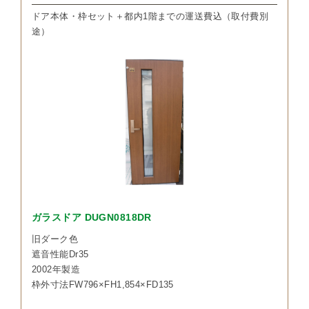
ドア本体・枠セット＋都内1階までの運送費込（取付費別
途）
ガラスドア DUGN0818DR
旧ダーク色
遮音性能Dr35
2002年製造
枠外寸法FW796×FH1,854×FD135