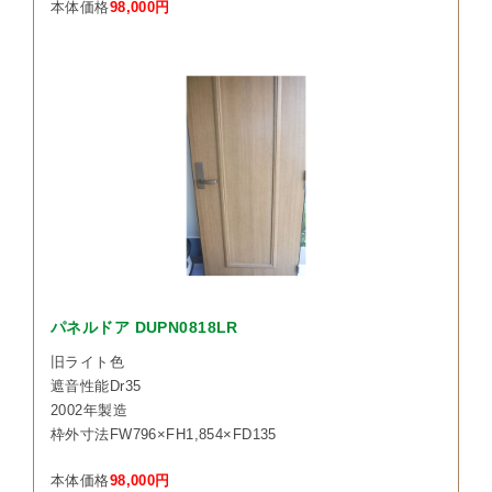
本体価格
98,000円
パネルドア DUPN0818LR
旧ライト色
遮音性能Dr35
2002年製造
枠外寸法FW796×FH1,854×FD135
本体価格
98,000円