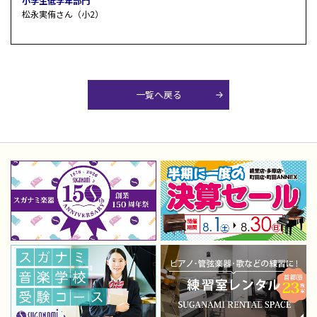
小学生低学年部門
松永実侑さん（小2）
一覧へ戻る