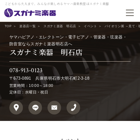
こどもから大人まで、みんなが楽しめるヤマハ音楽教室はスガナミ楽器
TOP
楽器店一覧
スガナミ楽器 明石店
イベント
バイオリン展 ～見て・
ヤマハピアノ・エレクトーン・電子ピアノ・管楽器・弦楽器・
防音室ならスガナミ楽器明石店へ
スガナミ楽器 明石店
078-913-0123
〒673-0891
兵庫県明石市大明石町2-3-18
営業時間：10:00～18:00
定休日：水曜日・祝日