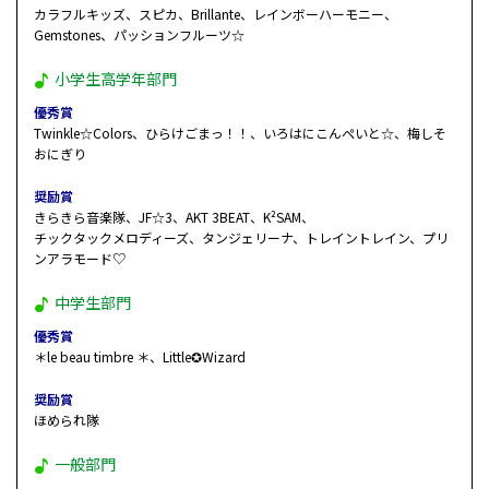
カラフルキッズ、スピカ、Brillante、レインボーハーモニー、
Gemstones、パッションフルーツ☆
小学生高学年部門
優秀賞
Twinkle☆Colors、ひらけごまっ！！、いろはにこんぺいと☆、梅しそ
おにぎり
奨励賞
きらきら音楽隊、JF☆3、AKT 3BEAT、K²SAM、
チックタックメロディーズ、タンジェリーナ、トレイントレイン、プリ
ンアラモード♡
中学生部門
優秀賞
＊le beau timbre ＊、Little✪Wizard
奨励賞
ほめられ隊
一般部門