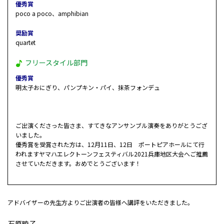
優秀賞
poco a poco、amphibian
奨励賞
quartet
フリースタイル部門
優秀賞
明太子おにぎり、パンプキン・パイ、抹茶フォンデュ
ご出演くださった皆さま、すてきなアンサンブル演奏をありがとうござ
いました。
優秀賞を受賞された方は、12月11日、12日 ポートピアホールにて行
われますヤマハエレクトーンフェスティバル2021兵庫地区大会へご推薦
させていただきます。おめでとうございます！
アドバイザーの先生方よりご出演者の皆様へ講評をいただきました。
石原暁子