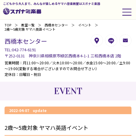
こどもから大人まで、みんなが楽しめるヤマハ音楽教室はスガナミ楽器
TOP
教室一覧
西橋本センター
イベント
2歳～5歳対象 ヤマハ英語イベント
西橋本センター
TEL:042-774-6191
〒252-0131 神奈川県相模原市緑区西橋本4-1-1 三和西橋本店 2階
営業時間：月11:00～20:00／火木10:00～20:00／水金15:00～20:00／土9:00
～19:00(変動する場合がございますのでお問合せ下さい）
定休日：日曜日・祝日
EVENT
2022-04-07 update
2歳～5歳対象 ヤマハ英語イベント