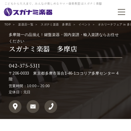
こどもから大人まで、みんなが楽しめるヤマハ音楽教室はスガナミ楽器
TOP
楽器店一覧
スガナミ楽器 多摩店
イベント
オカリーナフェア in 
多摩随一の品揃え！鍵盤楽器・国内楽譜・輸入楽譜ならお任せ
ください
スガナミ楽器 多摩店
042-375-5311
〒206-0033
東京都多摩市落合1-46-1ココリア多摩センター 4
階
営業時間：10:00～20:00
定休日：元日