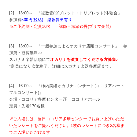
[2] 13:00～ 「複数管(ダブレット・トリプレット)体験会」
参加費
500円(税込) 楽器貸出有り
※ご予約制・定員10名 講師・深瀬欽吾(プリマ楽器)
[3] 13:00～ 「一般参加によるオカリナ店頭コンサート」 参
加費・観覧無料♪♪
スガナミ楽器店頭にて
オカリナを演奏してくださる方募集♪
*定員になり次第終了。詳細はスガナミ楽器多摩店まで。
[4] 16:00～ 「柿内美緒オカリナコンサート(ココリアハート
フルコンサート)」
会場・ココリア多摩センター7F ココリアホール
定員・先着170名様
※ご入場には、当日ココリア多摩センターでお買い上げいただ
いたレシートをご提示ください。1枚のレシートにつき2名様ま
でご入場いただけます