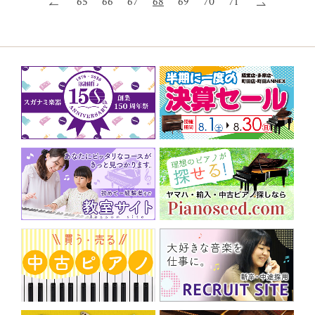
65
66
67
68
69
70
71