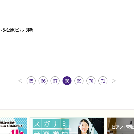
9-5松原ビル 3階
65
66
67
68
69
70
71