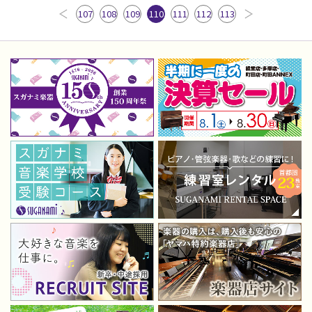
107
108
109
110
111
112
113