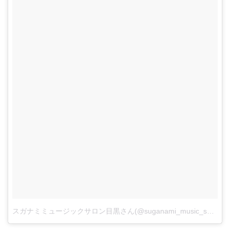
スガナミミュージックサロン目黒さん(@suganami_music_salon_meguro)がシェアした投稿