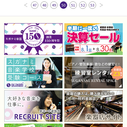
47
48
49
50
51
52
53