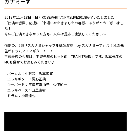
ガナミーず
2018年11月18日（日）KOBEVARIT.でPMSLIVE2018終了いたしました！
ご出演の皆様、応援にご来場いただきましたお客様、ありがとうございまし
た！
今年ご出演できなかった方も、来年は是非ご出演してください～
恒例の、2部「スガナミシャッフル講師演奏 by スガナミーず」え！私の先
生がドラム？？？ギター！！！
平成最後の今年は、平成元年のヒット曲「TRAIN TRAIN」です。坂本先生の
MCも併せてお楽しみください♪
ボーカル：小林類 坂本隆寛
エレキギター：岡野正典
キーボード：宇津宮真由子 久保純一
エレキベース：山里直樹
ドラム：小滝達也