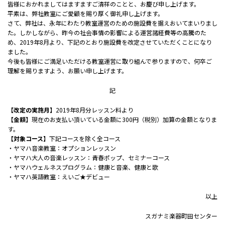
皆様におかれましてはますますご清祥のことと、お慶び申し上げます。
平素は、弊社教室にご愛顧を賜り厚く御礼申し上げます。
さて、弊社は、永年にわたり教室運営のための施設費を据えおいてまいりまし
た。しかしながら、昨今の社会事情の影響による運営諸経費等の高騰のた
め、2019年8月より、下記のとおり施設費を改定させていただくことになり
ました。
今後も皆様にご満足いただける教室運営に取り組んで参りますので、何卒ご
理解を賜りますよう、お願い申し上げます。
記
【改定の実施月】
2019年8月分レッスン料より
【金額】
現在のお支払い頂いている金額に300円（税別）加算の金額となりま
す。
【対象コース】
下記コースを除く全コース
・ヤマハ音楽教室：オプションレッスン
・ヤマハ大人の音楽レッスン：青春ポップ、セミナーコース
・ヤマハウェルネスプログラム：健康と音楽、健康と歌
・ヤマハ英語教室：えいご★デビュー
以上
スガナミ楽器町田センター