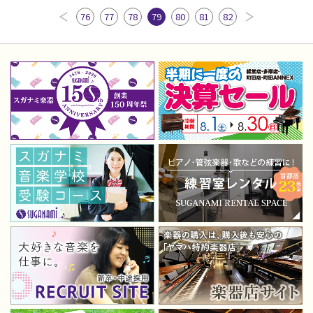
76
77
78
79
80
81
82