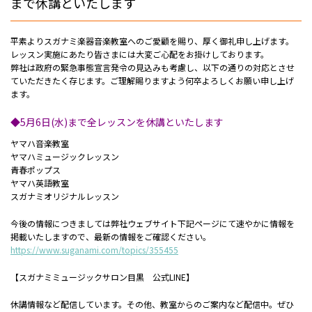
まで休講といたします
平素よりスガナミ楽器音楽教室へのご愛顧を賜り、厚く御礼申し上げます。
レッスン実施にあたり皆さまには大変ご心配をお掛けしております。
弊社は政府の緊急事態宣言発令の見込みも考慮し、以下の通りの対応とさせ
ていただきたく存じます。ご理解賜りますよう何卒よろしくお願い申し上げ
ます。
◆5月6日(水)まで全レッスンを休講といたします
ヤマハ音楽教室
ヤマハミュージックレッスン
青春ポップス
ヤマハ英語教室
スガナミオリジナルレッスン
今後の情報につきましては弊社ウェブサイト下記ページにて速やかに情報を
掲載いたしますので、最新の情報をご確認ください。
https://www.suganami.com/topics/355455
【スガナミミュージックサロン目黒 公式LINE】
休講情報など配信しています。その他、教室からのご案内など配信中。ぜひ