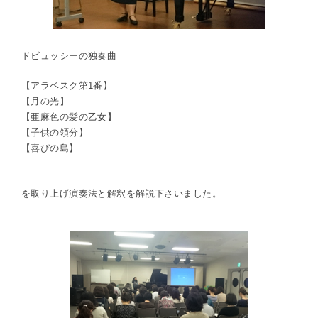
ドビュッシーの独奏曲
【アラベスク第1番】
【月の光】
【亜麻色の髪の乙女】
【子供の領分】
【喜びの島】
を取り上げ演奏法と解釈を解説下さいました。