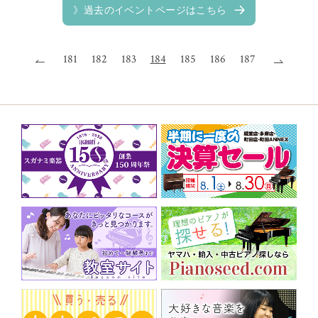
》過去のイベントページはこちら
181
182
183
184
185
186
187