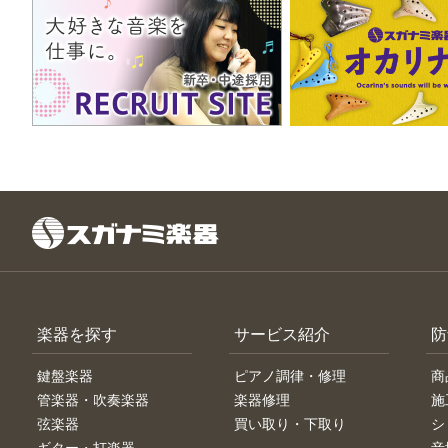
楽器を探す
サービス紹介
防
鍵盤楽器
ピアノ調律・修理
商
管楽器・吹奏楽器
楽器修理
施
弦楽器
買い取り・下取り
シ
ギター・打楽器
音