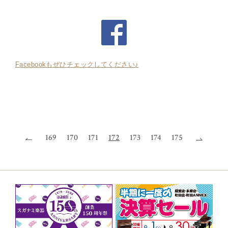
Facebookもぜひチェックしてください♪
169
170
171
172
173
174
175