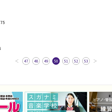
75
4
47
48
49
50
51
52
53