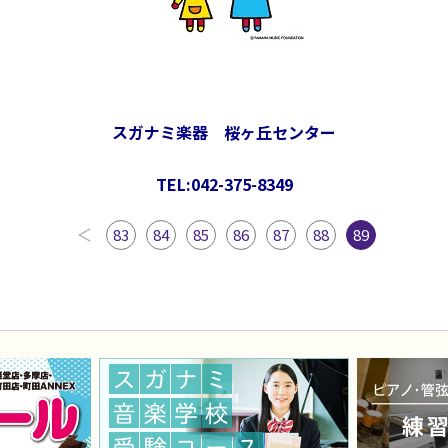
スガナミ楽器 桜ヶ丘センター
TEL:042-375-8349
83
84
85
86
87
88
89