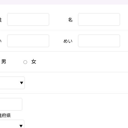
姓
名
い
めい
男
女
道府県