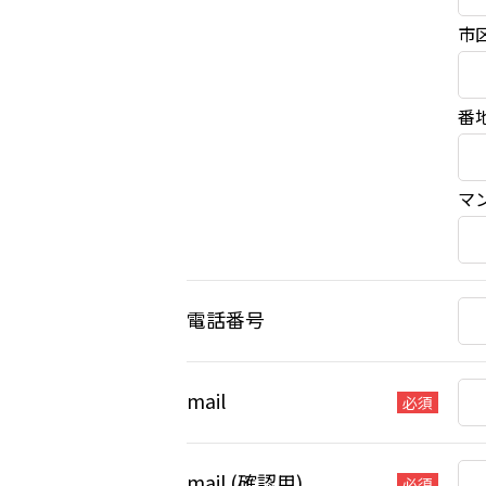
市
番
マ
電話番号
mail
必須
mail (確認用)
必須