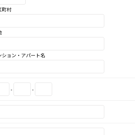
区町村
地
ンション・アパート名
-
-