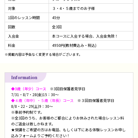
対象
３・4・５歳までのお子様
1回のレッスン時間
45分
回数
全3回
入会金
本コースに入会する場合、入会金免除！
料金
4950円(教材費込み・税込)
※掲載内容は予告なく変更する場合がございます。
Information
◆3歳（年少）コース
※3回目保護者見学日
7/31・8/7・28(金)15：30～
◆４歳（年中）・５歳（年長）コース
※３回目保護者見学日
8/8・22・29(土)9：30～
※事前予約制です。
※全3回のうち、お客様のご都合によりお休みされた場合レッスン料
のご返金は致しかねます。
★受講をご希望の方はお電話、もしくは下にある体験レッスンお申し
込みフォームよりご予約ください！