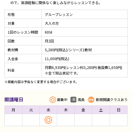
ので、英語経験に関係なく楽しみながらレッスンできる。
形態
グループレッスン
対象
大人の方
1回のレッスン時間
60分
回数
月2回
教材費
5,280円(税込)/シリーズ1教材
入会金
11,000円(税込)
月額6,930円(レッスン料5,280円 施設費1,650円)
料金
※全て税込表記です。
※掲載内容は予告なく変更する場合がございます。
開講曜日
募集中
満員
新規開講クラスあり
月
火
水
木
金
土
日