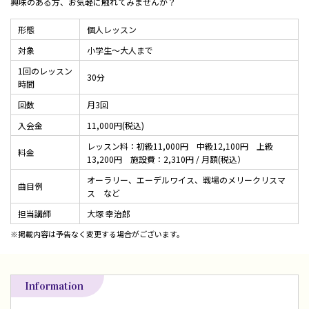
興味のある方、お気軽に触れてみませんか？
形態
個人レッスン
対象
小学生～大人まで
1回のレッスン
30分
時間
回数
月3回
入会金
11,000円(税込)
レッスン料：初級11,000円 中級12,100円 上級
料金
13,200円 施設費：2,310円 / 月額(税込）
オーラリー、エーデルワイス、戦場のメリークリスマ
曲目例
ス など
担当講師
大塚 幸治郎
※掲載内容は予告なく変更する場合がございます。
Information