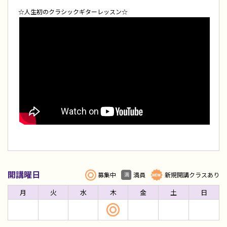
☆人生初のクラシックギターレッスン☆
開講曜日
募集中
満員
新規開講クラスあり
月
火
水
木
金
土
日